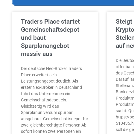
Traders Place startet
Steigt
Gemeinschaftsdepot
Krypto
und baut
Stelle
Sparplanangebot
auf ne
massiv aus
Die Deuts
offenbar 
Der deutsche Neo-Broker Traders
das Gesc
Place erweitert sein
Darauf läs
Leistungsangebot deutlich. Als
Stellenanz
erster Neo-Broker in Deutschland
Bank gezi
führt das Unternehmen ein
Produktm
Gemeinschaftsdepot ein.
Produktm
Gleichzeitig wird das
sucht. Que
Sparplanuniversum spürbar
https://b
ausgebaut. Gemeinschaftsdepot für
510435.h
zwei gleichberechtigte Personen Ab
soll die 
sofort können zwei Personen ein