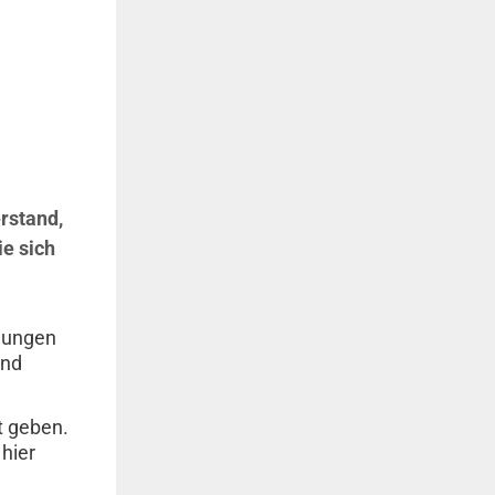
erstand,
ie sich
llungen
und
t geben.
 hier