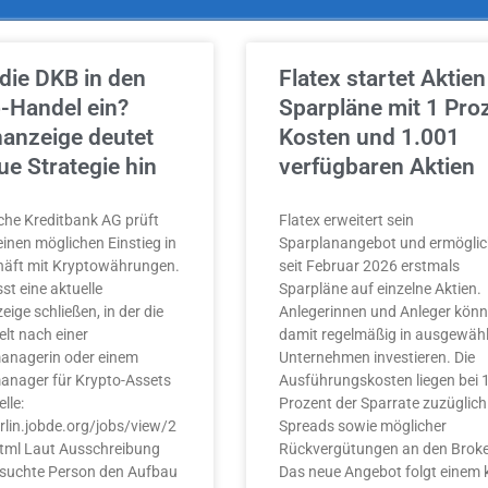
 die DKB in den
Flatex startet Aktien
-Handel ein?
Sparpläne mit 1 Pro
nanzeige deutet
Kosten und 1.001
ue Strategie hin
verfügbaren Aktien
che Kreditbank AG prüft
Flatex erweitert sein
einen möglichen Einstieg in
Sparplanangebot und ermöglic
häft mit Kryptowährungen.
seit Februar 2026 erstmals
st eine aktuelle
Sparpläne auf einzelne Aktien.
eige schließen, in der die
Anlegerinnen und Anleger kön
elt nach einer
damit regelmäßig in ausgewähl
anagerin oder einem
Unternehmen investieren. Die
anager für Krypto-Assets
Ausführungskosten liegen bei 
lle:
Prozent der Sparrate zuzüglich
erlin.jobde.org/jobs/view/2
Spreads sowie möglicher
tml Laut Ausschreibung
Rückvergütungen an den Broke
gesuchte Person den Aufbau
Das neue Angebot folgt einem 