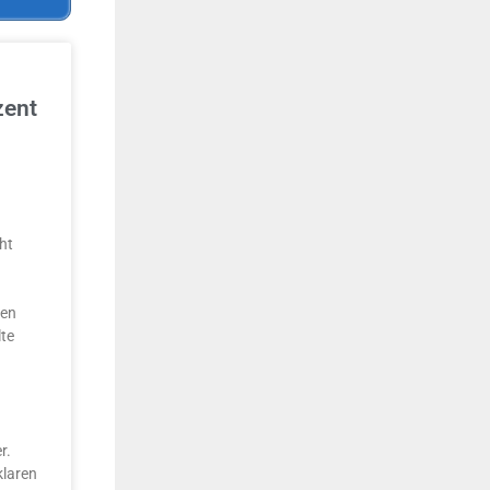
zent
ht
nen
te
1
r.
klaren