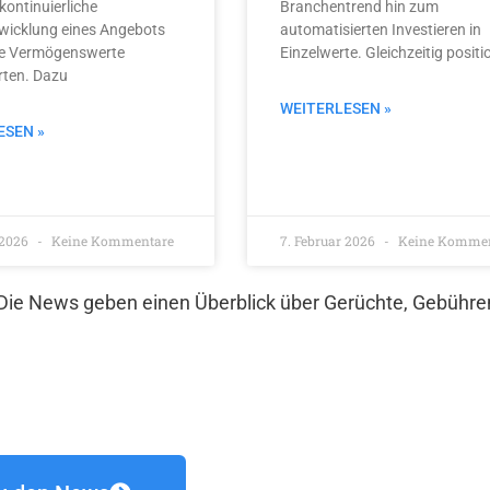
kontinuierliche
Branchentrend hin zum
wicklung eines Angebots
automatisierten Investieren in
ale Vermögenswerte
Einzelwerte. Gleichzeitig positi
rten. Dazu
WEITERLESEN »
ESEN »
 2026
Keine Kommentare
7. Februar 2026
Keine Kommen
 Die News geben einen Überblick über Gerüchte, Gebühre