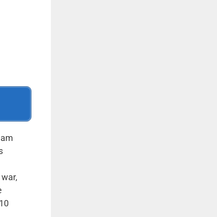
s am
s
 war,
e
 10