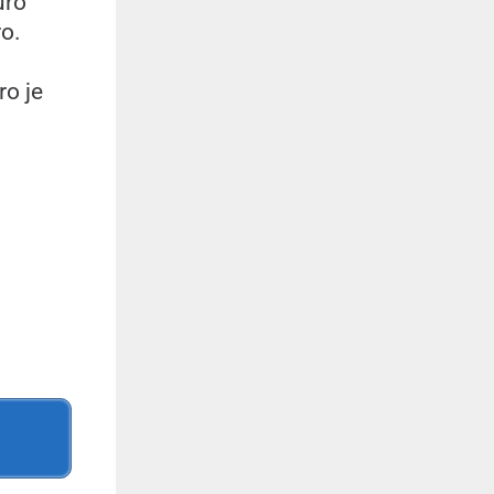
uro
o.
ro je