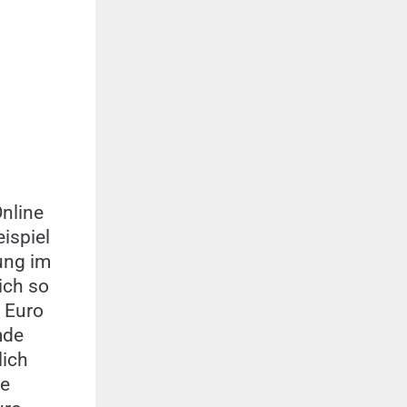
Online
ispiel
ung im
ich so
9 Euro
mde
lich
ie