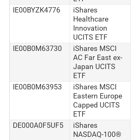
IE00BYZK4776
iShares
Healthcare
Innovation
UCITS ETF
IE00B0M63730
iShares MSCI
AC Far East ex-
Japan UCITS
ETF
IE00B0M63953
iShares MSCI
Eastern Europe
Capped UCITS
ETF
DE000A0F5UF5
iShares
NASDAQ-100®