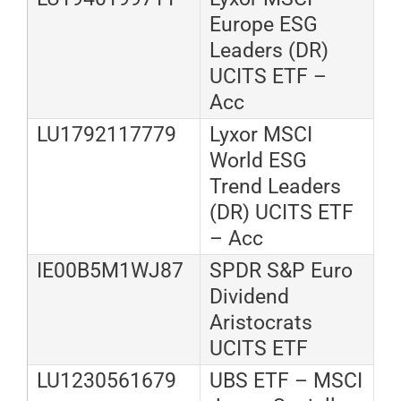
Europe ESG
Leaders (DR)
UCITS ETF –
Acc
LU1792117779
Lyxor MSCI
World ESG
Trend Leaders
(DR) UCITS ETF
– Acc
IE00B5M1WJ87
SPDR S&P Euro
Dividend
Aristocrats
UCITS ETF
LU1230561679
UBS ETF – MSCI