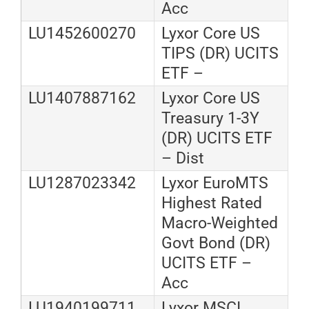
Acc
LU1452600270
Lyxor Core US
TIPS (DR) UCITS
ETF –
LU1407887162
Lyxor Core US
Treasury 1-3Y
(DR) UCITS ETF
– Dist
LU1287023342
Lyxor EuroMTS
Highest Rated
Macro-Weighted
Govt Bond (DR)
UCITS ETF –
Acc
LU1940199711
Lyxor MSCI