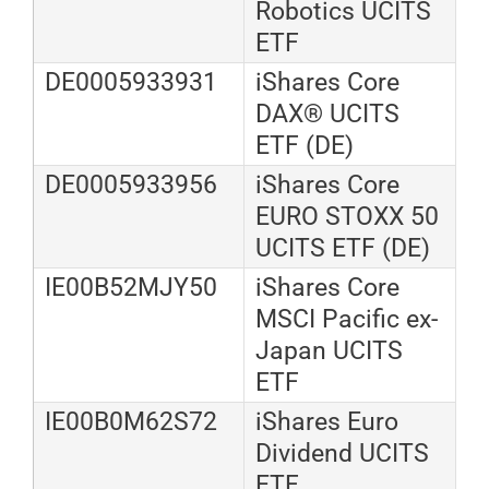
Robotics UCITS
ETF
DE0005933931
iShares Core
DAX® UCITS
ETF (DE)
DE0005933956
iShares Core
EURO STOXX 50
UCITS ETF (DE)
IE00B52MJY50
iShares Core
MSCI Pacific ex-
Japan UCITS
ETF
IE00B0M62S72
iShares Euro
Dividend UCITS
ETF