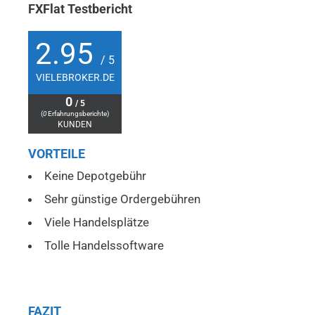
FXFlat Testbericht
2.95
/ 5
VIELEBROKER.DE
0
/ 5
(
0
Erfahrungsberichte)
KUNDEN
VORTEILE
Keine Depotgebühr
Sehr günstige Ordergebühren
Viele Handelsplätze
Tolle Handelssoftware
FAZIT