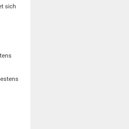
et sich
,
stens
destens