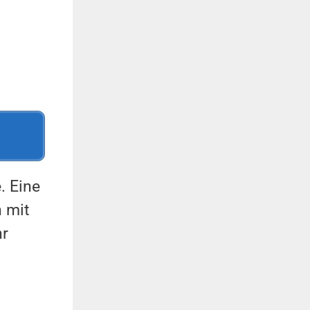
. Eine
h mit
hr