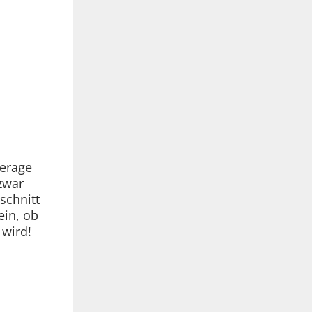
kerage
zwar
schnitt
ein, ob
 wird!