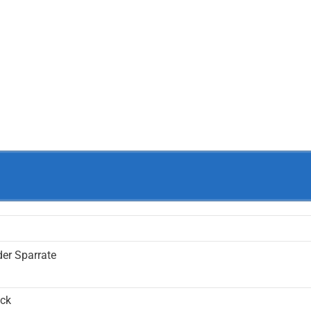
der Sparrate
ück