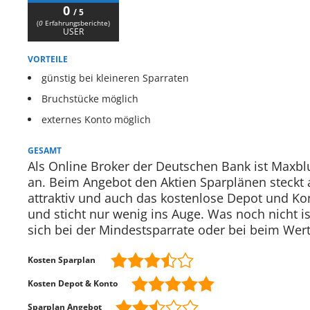
0
/ 5
(
0
Erfahrungsberichte)
USER
VORTEILE
günstig bei kleineren Sparraten
Bruchstücke möglich
externes Konto möglich
GESAMT
Als Online Broker der Deutschen Bank ist Maxbl
an. Beim Angebot den Aktien Sparplänen steckt 
attraktiv und auch das kostenlose Depot und Kon
und sticht nur wenig ins Auge. Was noch nicht i
sich bei der Mindestsparrate oder bei beim Wer
Kosten Sparplan
Kosten Depot & Konto
Sparplan Angebot