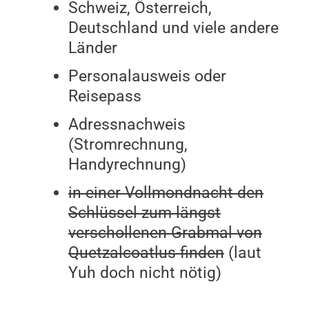
Schweiz, Österreich,
Deutschland und viele andere
Länder
Personalausweis oder
Reisepass
Adressnachweis
(Stromrechnung,
Handyrechnung)
in einer Vollmondnacht den
Schlüssel zum längst
verschollenen Grabmal von
Quetzalcoatlus finden
(laut
Yuh doch nicht nötig)