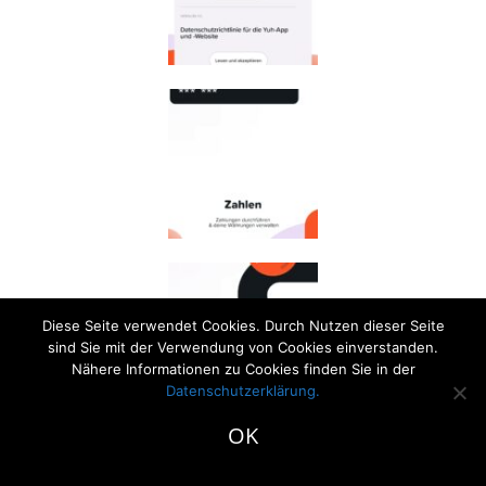
Diese Seite verwendet Cookies. Durch Nutzen dieser Seite
sind Sie mit der Verwendung von Cookies einverstanden.
Nähere Informationen zu Cookies finden Sie in der
Datenschutzerklärung
.
1
OK