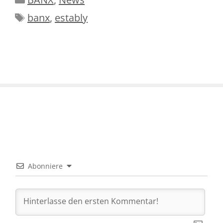
Schlagwörter
banx
,
estably
Abonniere